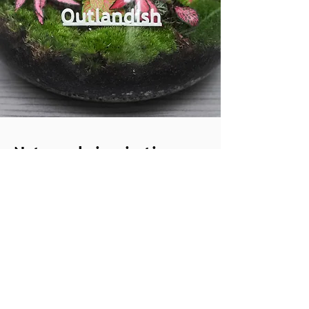
Natuur als inspiratie,
bewust van onze impact
Ons glaswerk is volledig gemaakt van
100% gerecycled materiaal en wordt
binnen Europa geproduceerd. Dit stelt
ons in staat om wereldwijde
transportkosten te vermijden en actief
bij te dragen aan een circulaire economie
– een belangrijke pijler in onze visie.
Onze planten worden zorgvuldig